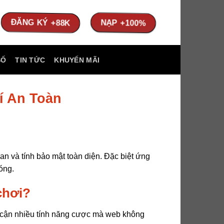
ĐĂNG KÝ +88K
NẠP +100%
SỐ
TIN TỨC
KHUYẾN MÃI
rí An Toàn
ian và tính bảo mật toàn diện. Đặc biệt ứng
óng.
chơi?
p cận nhiều tính năng cược mà web không