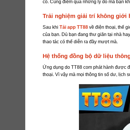
có. Cùng điểm qua những lý do mà bạn khô
Trải nghiệm giải trí không giới
Sau khi
Tải app TT88
về điện thoại, thế 
của bạn. Dù bạn đang thư giãn tại nhà hay
thao tác có thể diễn ra đầy mượt mà.
Hệ thống đồng bộ dữ liệu thôn
Ứng dụng do TT88 com phát hành được đầu 
thoại. Vì vậy mà mọi thông tin số dư, lịch 