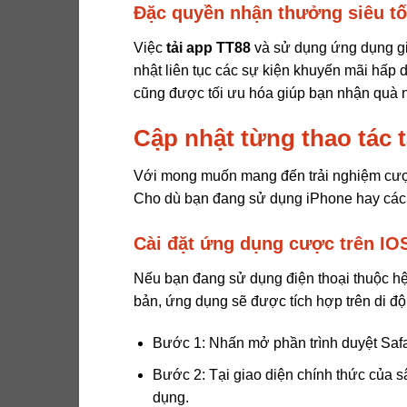
Đặc quyền nhận thưởng siêu t
Việc
tải app TT88
và sử dụng ứng dụng gi
nhật liên tục các sự kiện khuyến mãi hấp
cũng được tối ưu hóa giúp bạn nhận quà
Cập nhật từng thao tác 
Với mong muốn mang đến trải nghiệm cược m
Cho dù bạn đang sử dụng iPhone hay các d
Cài đặt ứng dụng cược trên IO
Nếu bạn đang sử dụng điện thoại thuộc hệ
bản, ứng dụng sẽ được tích hợp trên di đ
Bước 1: Nhấn mở phần trình duyệt Safar
Bước 2: Tại giao diện chính thức của sâ
dụng.