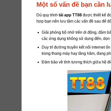
Một số vấn đề bạn cần l
Dù quy trình
tải app TT88
được thiết kế đơ
hợp bạn nên lưu tâm các vấn đề sau để 
Giải phóng bộ nhớ trên di động, đảm bảo
các ứng dụng không sử dụng đến, dọn d
Duy trì đường truyền kết nối internet ổ
trong thang máy hay tầng hầm, đang phả
Đảm bảo về tính tương thích giữa hệ đ