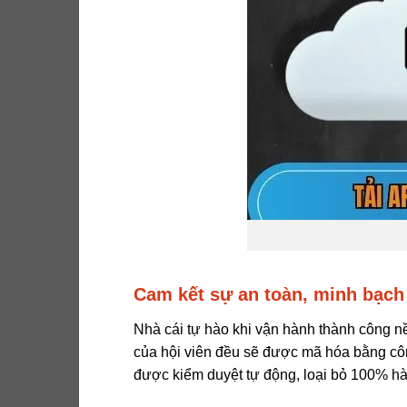
Cam kết sự an toàn, minh bạch 
Nhà cái tự hào khi vận hành thành công n
của hội viên đều sẽ được mã hóa bằng công
được kiểm duyệt tự động, loại bỏ 100% hàn