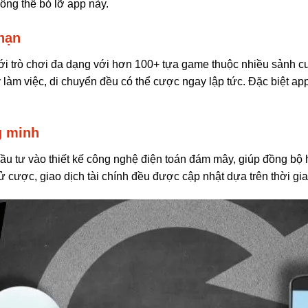
ng thể bỏ lỡ app này.
 hạn
giới trò chơi đa dạng với hơn 100+ tựa game thuộc nhiều sảnh 
 làm việc, di chuyển đều có thể cược ngay lập tức. Đặc biệt ap
g minh
tư vào thiết kế công nghệ điện toán đám mây, giúp đồng bộ h
sử cược, giao dịch tài chính đều được cập nhật dựa trên thời gia