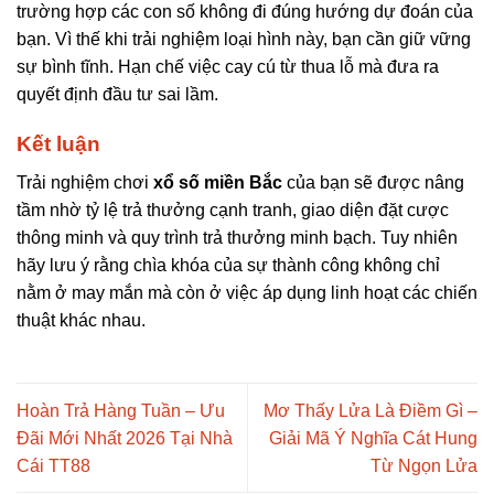
trường hợp các con số không đi đúng hướng dự đoán của
bạn. Vì thế khi trải nghiệm loại hình này, bạn cần giữ vững
sự bình tĩnh. Hạn chế việc cay cú từ thua lỗ mà đưa ra
quyết định đầu tư sai lầm.
Kết luận
Trải nghiệm chơi
xổ số miền Bắc
của bạn sẽ được nâng
tầm nhờ tỷ lệ trả thưởng cạnh tranh, giao diện đặt cược
thông minh và quy trình trả thưởng minh bạch. Tuy nhiên
hãy lưu ý rằng chìa khóa của sự thành công không chỉ
nằm ở may mắn mà còn ở việc áp dụng linh hoạt các chiến
thuật khác nhau.
Hoàn Trả Hàng Tuần – Ưu
Mơ Thấy Lửa Là Điềm Gì –
Đãi Mới Nhất 2026 Tại Nhà
Giải Mã Ý Nghĩa Cát Hung
Cái TT88
Từ Ngọn Lửa