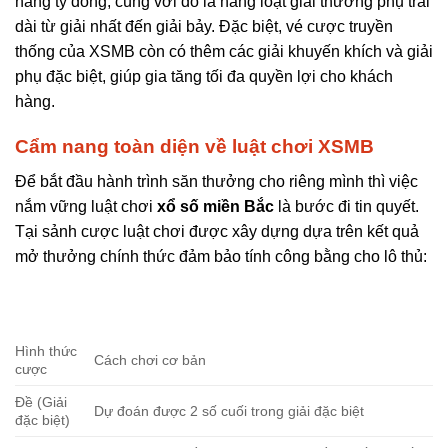
hàng tỷ đồng, cùng với đó là hàng loạt giải thưởng phụ trải
dài từ giải nhất đến giải bảy. Đặc biệt, vé cược truyền
thống của XSMB còn có thêm các giải khuyến khích và giải
phụ đặc biệt, giúp gia tăng tối đa quyền lợi cho khách
hàng.
Cẩm nang toàn diện về luật chơi XSMB
Để bắt đầu hành trình săn thưởng cho riêng mình thì việc
nắm vững luật chơi
xổ số miền Bắc
là bước đi tin quyết.
Tại sảnh cược luật chơi được xây dựng dựa trên kết quả
mở thưởng chính thức đảm bảo tính công bằng cho lô thủ:
Hình thức
Cách chơi cơ bản
cược
Đề (Giải
Dự đoán được 2 số cuối trong giải đặc biệt
đặc biệt)