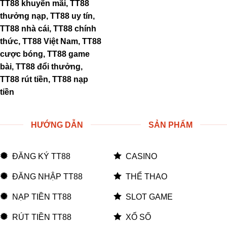
TT88 khuyến mãi, TT88
thưởng nạp, TT88 uy tín,
TT88 nhà cái, TT88 chính
thức, TT88 Việt Nam, TT88
cược bóng, TT88 game
bài, TT88 đổi thưởng,
TT88 rút tiền, TT88 nạp
tiền
HƯỚNG DẪN
SẢN PHẨM
ĐĂNG KÝ TT88
CASINO
ĐĂNG NHẬP TT88
THỂ THAO
NẠP TIỀN TT88
SLOT GAME
RÚT TIỀN TT88
XỔ SỐ