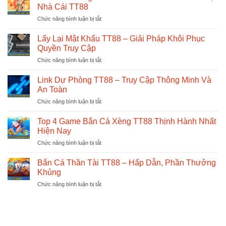
Miền
Giải
Nhà Cái TT88
Viên
Bắc
Mã
ở
Chức năng bình luận bị tắt
–
Ý
Hoàn
Bật
Nghĩa
Trả
Mí
Lấy Lại Mật Khẩu TT88 – Giải Pháp Khôi Phục
Cát
Hàng
Kinh
Quyền Truy Cập
Hung
Tuần
Nghiệm
Từ
ở
Chức năng bình luận bị tắt
–
Soi
Ngọn
Lấy
Ưu
Cầu
Lửa
Lại
Đãi
Link Dự Phòng TT88 – Truy Cập Thông Minh Và
Hữu
Mật
Mới
An Toàn
Hiệu
Khẩu
Nhất
ở
Chức năng bình luận bị tắt
TT88
2026
Link
–
Tại
Dự
Giải
Top 4 Game Bắn Cá Xèng TT88 Thịnh Hành Nhất
Nhà
Phòng
Pháp
Hiện Nay
Cái
TT88
Khôi
TT88
ở
Chức năng bình luận bị tắt
–
Phục
Top
Truy
Quyền
4
Cập
Bắn Cá Thần Tài TT88 – Hấp Dẫn, Phần Thưởng
Truy
Game
Thông
Khủng
Cập
Bắn
Minh
ở
Chức năng bình luận bị tắt
Cá
Và
Bắn
Xèng
An
Cá
TT88
Toàn
Thần
Thịnh
Tài
Hành