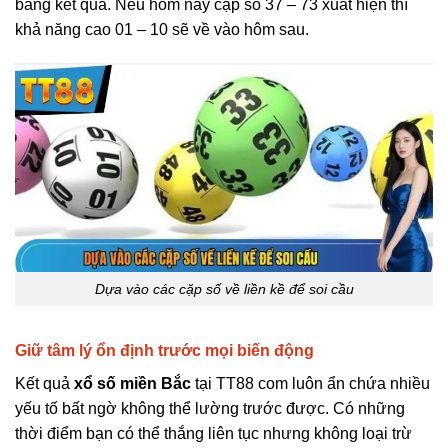
bảng kết quả. Nếu hôm nay cặp số 37 – 73 xuất hiện thì
khả năng cao 01 – 10 sẽ về vào hôm sau.
Dựa vào các cặp số về liền kề để soi cầu
Giữ tâm lý ổn định trước mọi biến động
Kết quả
xổ số miền Bắc
tại TT88 com luôn ẩn chứa nhiều
yếu tố bất ngờ không thể lường trước được. Có những
thời điểm bạn có thể thắng liên tục nhưng không loại trừ