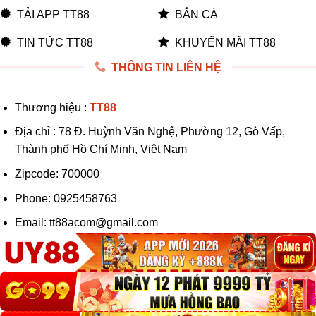
TẢI APP TT88
BẮN CÁ
TIN TỨC TT88
KHUYẾN MÃI TT88
THÔNG TIN LIÊN HỆ
Thương hiệu :
TT88
Địa chỉ :
78 Đ. Huỳnh Văn Nghệ, Phường 12, Gò Vấp,
Thành phố Hồ Chí Minh, Việt Nam
Zipcode: 700000
Phone:
0925458763
Email:
tt88acom@gmail.com
Website:
https://batdongsanpremium.com/
Sitemaps