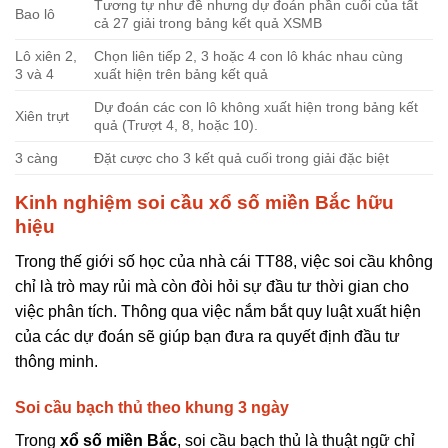
Tương tự như đề nhưng dự đoán phần cuối của tất
Bao lô
cả 27 giải trong bảng kết quả XSMB
Lô xiên 2,
Chọn liên tiếp 2, 3 hoặc 4 con lô khác nhau cùng
3 và 4
xuất hiện trên bảng kết quả
Dự đoán các con lô không xuất hiện trong bảng kết
Xiên trựt
quả (Trượt 4, 8, hoặc 10).
3 càng
Đặt cược cho 3 kết quả cuối trong giải đặc biệt
Kinh nghiệm soi cầu xổ số miền Bắc hữu
hiệu
Trong thế giới số học của nhà cái TT88, việc soi cầu không
chỉ là trò may rủi mà còn đòi hỏi sự đầu tư thời gian cho
việc phân tích. Thông qua việc nắm bắt quy luật xuất hiện
của các dự đoán sẽ giúp bạn đưa ra quyết định đầu tư
thông minh.
Soi cầu bạch thủ theo khung 3 ngày
Trong
xổ số miền Bắc
, soi cầu bạch thủ là thuật ngữ chỉ