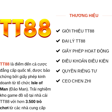
TT88
Nhất
–
Hiện
Hấp
Nay
Dẫn,
THƯƠNG HIỆU
Phần
Thưởng
Khủng
GIỚI THIỆU TT88
ĐẠI LÝ TT88
GIẤY PHÉP HOẠT ĐỘNG
ĐIỀU KHOẢN ĐIỀU KIỆN
TT88
là điểm đến cá cược
đẳng cấp quốc tế, được bảo
QUYỀN RIÊNG TƯ
chứng bởi giấy phép kinh
CEO CHEN ZHI
doanh từ tổ chức
Isle of
Man
(Đảo Man). Trải nghiệm
kho game đồ sộ tại nhà cái
TT88 với hơn
3.500 trò
chơi
từ các nhà cung cấp