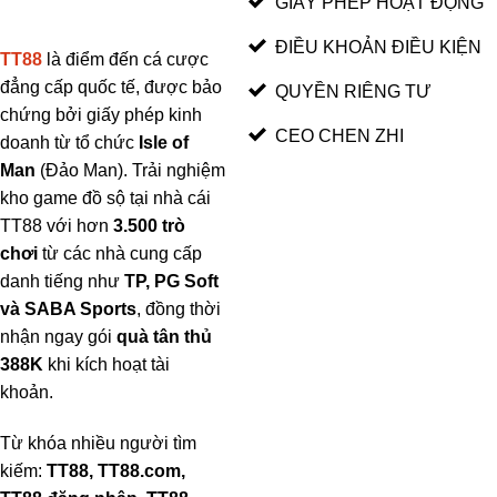
GIẤY PHÉP HOẠT ĐỘNG
ĐIỀU KHOẢN ĐIỀU KIỆN
TT88
là điểm đến cá cược
đẳng cấp quốc tế, được bảo
QUYỀN RIÊNG TƯ
chứng bởi giấy phép kinh
CEO CHEN ZHI
doanh từ tổ chức
Isle of
Man
(Đảo Man). Trải nghiệm
kho game đồ sộ tại nhà cái
TT88 với hơn
3.500 trò
chơi
từ các nhà cung cấp
danh tiếng như
TP, PG Soft
và SABA Sports
, đồng thời
nhận ngay gói
quà tân thủ
388K
khi kích hoạt tài
khoản.
Từ khóa nhiều người tìm
kiếm:
TT88, TT88.com,