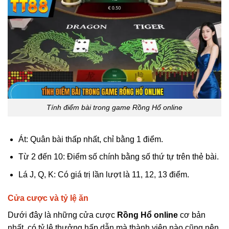
Tính điểm bài trong game Rồng Hổ online
Át: Quân bài thấp nhất, chỉ bằng 1 điểm.
Từ 2 đến 10: Điểm số chính bằng số thứ tự trên thẻ bài.
Lá J, Q, K: Có giá trị lần lượt là 11, 12, 13 điểm.
Cửa cược và tỷ lệ ăn
Dưới đây là những cửa cược
Rồng Hổ online
cơ bản
nhất, có tỷ lệ thưởng hấp dẫn mà thành viên nào cũng nên