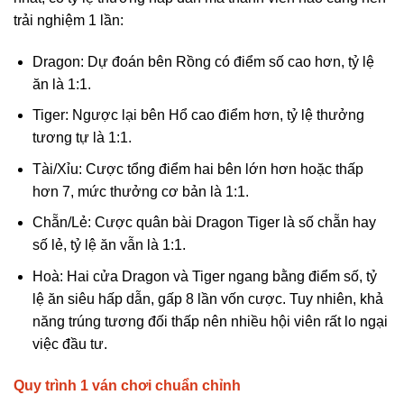
trải nghiệm 1 lần:
Dragon: Dự đoán bên Rồng có điểm số cao hơn, tỷ lệ
ăn là 1:1.
Tiger: Ngược lại bên Hổ cao điểm hơn, tỷ lệ thưởng
tương tự là 1:1.
Tài/Xỉu: Cược tổng điểm hai bên lớn hơn hoặc thấp
hơn 7, mức thưởng cơ bản là 1:1.
Chẵn/Lẻ: Cược quân bài Dragon Tiger là số chẵn hay
số lẻ, tỷ lệ ăn vẫn là 1:1.
Hoà: Hai cửa Dragon và Tiger ngang bằng điểm số, tỷ
lệ ăn siêu hấp dẫn, gấp 8 lần vốn cược. Tuy nhiên, khả
năng trúng tương đối thấp nên nhiều hội viên rất lo ngại
việc đầu tư.
Quy trình 1 ván chơi chuẩn chỉnh