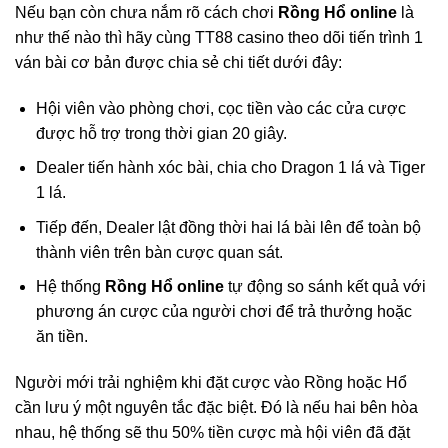
Nếu bạn còn chưa nắm rõ cách chơi
Rồng Hổ online
là
như thế nào thì hãy cùng TT88 casino theo dõi tiến trình 1
ván bài cơ bản được chia sẻ chi tiết dưới đây:
Hội viên vào phòng chơi, cọc tiền vào các cửa cược
được hỗ trợ trong thời gian 20 giây.
Dealer tiến hành xóc bài, chia cho Dragon 1 lá và Tiger
1 lá.
Tiếp đến, Dealer lật đồng thời hai lá bài lên để toàn bộ
thành viên trên bàn cược quan sát.
Hệ thống
Rồng Hổ online
tự động so sánh kết quả với
phương án cược của người chơi để trả thưởng hoặc
ăn tiền.
Người mới trải nghiệm khi đặt cược vào Rồng hoặc Hổ
cần lưu ý một nguyên tắc đặc biệt. Đó là nếu hai bên hòa
nhau, hệ thống sẽ thu 50% tiền cược mà hội viên đã đặt