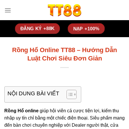
Bỏ
qua
nội
dung
ĐĂNG KÝ +88K
NẠP +100%
Rồng Hổ Online TT88 – Hướng Dẫn
Luật Chơi Siêu Đơn Giản
NỘI DUNG BÀI VIẾT
Rồng Hổ online
giúp hội viên cá cược tiện lợi, kiếm thu
nhập uy tín chỉ bằng một chiếc điện thoại. Siêu phẩm mang
đến bàn chơi chuyên nghiệp với Dealer người thật, cửa