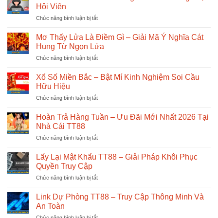
Hội Viên
ở
Chức năng bình luận bị tắt
TT88
Lừa
Mơ Thấy Lửa Là Điềm Gì – Giải Mã Ý Nghĩa Cát
Đảo
Hung Từ Ngọn Lửa
–
ở
Chức năng bình luận bị tắt
Giải
Mơ
Mã
Thấy
Nghi
Xổ Số Miền Bắc – Bật Mí Kinh Nghiệm Soi Cầu
Lửa
Vấn
Hữu Hiệu
Là
Từ
ở
Chức năng bình luận bị tắt
Điềm
Hàng
Xổ
Gì
Triệu
Số
–
Hoàn Trả Hàng Tuần – Ưu Đãi Mới Nhất 2026 Tại
Hội
Miền
Giải
Nhà Cái TT88
Viên
Bắc
Mã
ở
Chức năng bình luận bị tắt
–
Ý
Hoàn
Bật
Nghĩa
Trả
Mí
Lấy Lại Mật Khẩu TT88 – Giải Pháp Khôi Phục
Cát
Hàng
Kinh
Quyền Truy Cập
Hung
Tuần
Nghiệm
Từ
ở
Chức năng bình luận bị tắt
–
Soi
Ngọn
Lấy
Ưu
Cầu
Lửa
Lại
Đãi
Link Dự Phòng TT88 – Truy Cập Thông Minh Và
Hữu
Mật
Mới
An Toàn
Hiệu
Khẩu
Nhất
ở
Chức năng bình luận bị tắt